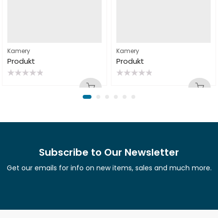
Kamery
Kamery
Produkt
Produkt
Rated
Rated
0
0
out
out
of
of
5
5
Subscribe to Our Newsletter
Get our emails for info on new items, sales and much more.