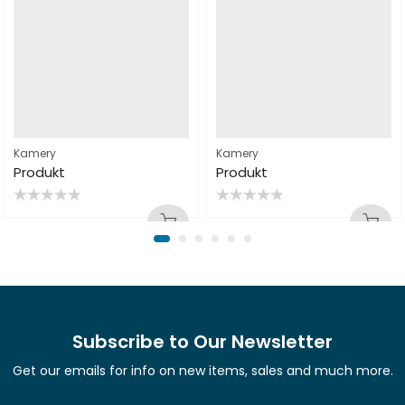
Kamery
Kamery
Produkt
Produkt
Rated
Rated
0
0
out
out
of
of
5
5
Subscribe to Our Newsletter
Get our emails for info on new items, sales and much more.